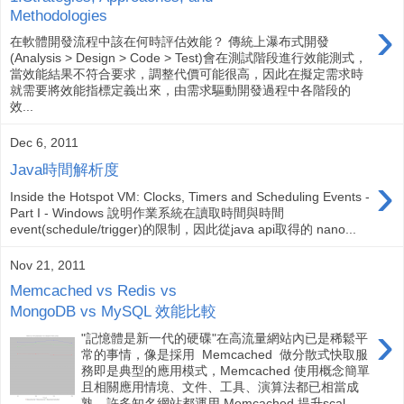
Methodologies
›
在軟體開發流程中該在何時評估效能？ 傳統上瀑布式開發
(Analysis > Design > Code > Test)會在測試階段進行效能測式，
當效能結果不符合要求，調整代價可能很高，因此在擬定需求時
就需要將效能指標定義出來，由需求驅動開發過程中各階段的
效...
Dec 6, 2011
Java時間解析度
›
Inside the Hotspot VM: Clocks, Timers and Scheduling Events -
Part I - Windows 說明作業系統在讀取時間與時間
event(schedule/trigger)的限制，因此從java api取得的 nano...
Nov 21, 2011
Memcached vs Redis vs
MongoDB vs MySQL 效能比較
›
"記憶體是新一代的硬碟"在高流量網站內已是稀鬆平
常的事情，像是採用 Memcached 做分散式快取服
務即是典型的應用模式，Memcached 使用概念簡單
且相關應用情境、文件、工具、演算法都已相當成
熟，許多知名網站都運用 Memcached 提升scal...