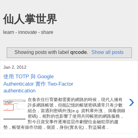
仙人掌世界
learn - innovate - share
Showing posts with label
qrcode
.
Show all posts
Jan 2, 2012
使用 TOTP 與 Google
Authenticator 實作 Two-Factor
authentication
›
在食衣住行育樂都需要的網路的時候，現代人擁有
許多網路帳號，但能記憶的帳號密碼通常只有少數
組合，當遇到密碼外洩(e.g. 資料庫外洩 、病毒側錄
密碼)，相對的也影響了使用共同帳密的網路服務，
對今日資安事件逐漸從惡作劇變往金融犯罪的趨
勢，帳號有操作功能，個資，身份(實名化)，對盜竊者...