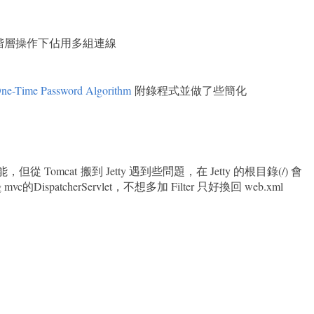
避免階層操作下佔用多組連線
-Time Password Algorithm
附錄程式並做了些簡化
的功能，但從 Tomcat 搬到 Jetty 遇到些問題，在 Jetty 的根目錄(/) 會
g mvc的DispatcherServlet，不想多加 Filter 只好換回 web.xml