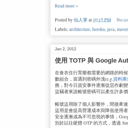
Read more »
Posted by
仙人掌
at
10:15 PM
No co
Labels:
architecture
,
heroku
,
java
,
mave
Jan 2, 2012
使用 TOTP 與 Google Authe
在食衣住行育樂都需要的網路的時候
數組合，當遇到密碼外洩(e.g.
資料庫
務，對今日資安事件逐漸從惡作劇變
盜竊者來說帳號密碼可以產生許多價
帳號盜用除了個人影響外，間接牽連
盜用是會提高營運成本與降低使用者
安全逐漸成為不可忽視的事情，Goog
別於以往硬體 OTP 的方式，透過 Smart