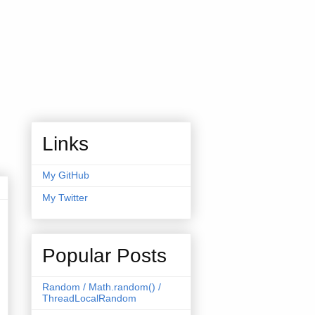
Links
My GitHub
My Twitter
Popular Posts
Random / Math.random() /
ThreadLocalRandom