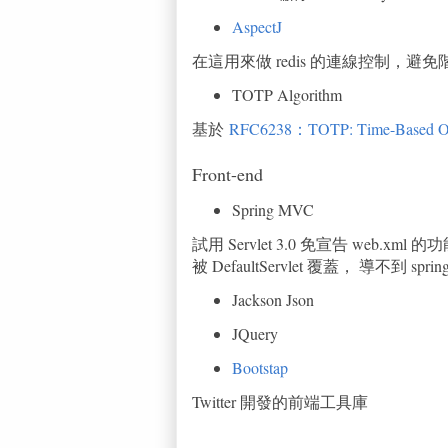
AspectJ
在這用來做 redis 的連線控制，
TOTP Algorithm
基於
RFC6238：TOTP: Time-Based One
Front-end
Spring MVC
試用 Servlet 3.0 免宣告 web.xml 
被 DefaultServlet 覆蓋， 導不到 sprin
Jackson Json
JQuery
Bootstap
Twitter 開發的前端工具庫