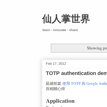
仙人掌世界
learn - innovate - share
Showing pos
Feb 17, 2012
TOTP authenticatio
延續前篇
使用 TOTP 與 Google Authenti
與相關心得
Application