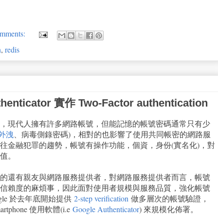
mments:
n
,
redis
nticator 實作 Two-Factor authentication
，現代人擁有許多網路帳號，但能記憶的帳號密碼通常只有少
外洩
、病毒側錄密碼)，相對的也影響了使用共同帳密的網路服
往金融犯罪的趨勢，帳號有操作功能，個資，身份(實名化)，對
值。
的還有親友與網路服務提供者，對網路服務提供者而言，帳號
信賴度的麻煩事，因此面對使用者規模與服務品質，強化帳號
le 於去年底開始提供
2-step verification
做多層次的帳號驗證，
phone 使用軟體(i.e
Google Authenticator
) 來規模化佈署。