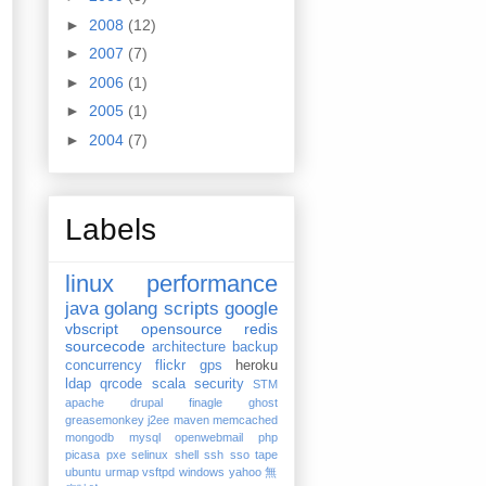
►
2008
(12)
►
2007
(7)
►
2006
(1)
►
2005
(1)
►
2004
(7)
Labels
linux
performance
java
golang
scripts
google
vbscript
opensource
redis
sourcecode
architecture
backup
concurrency
flickr
gps
heroku
ldap
qrcode
scala
security
STM
apache
drupal
finagle
ghost
greasemonkey
j2ee
maven
memcached
mongodb
mysql
openwebmail
php
picasa
pxe
selinux
shell
ssh
sso
tape
ubuntu
urmap
vsftpd
windows
yahoo
無