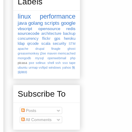
Labels
linux
performance
java
golang
scripts
google
vbscript
opensource
redis
sourcecode
architecture
backup
concurrency
flickr
gps
heroku
ldap
qrcode
scala
security
STM
apache
drupal
finagle
ghost
greasemonkey
j2ee
maven
memcached
mongodb
mysql
openwebmail
php
picasa
pxe
selinux
shell
ssh
sso
tape
ubuntu
urmap
vsftpd
windows
yahoo
無
病呻吟
Subscribe To
Posts
All Comments