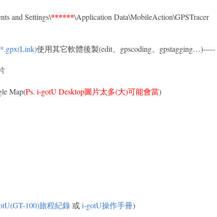
******
s and Settings\
\Application Data\MobileAction\GPSTracer
*.gpx(Link)
使用其它軟體後製(edit、gpscoding、gpstagging…)-----
片
e Map(
Ps.
i-gotU Desktop
圖片太多(大)可能會當
)
-gotU(GT-100)旅程紀錄
或
i-gotU操作手冊
)