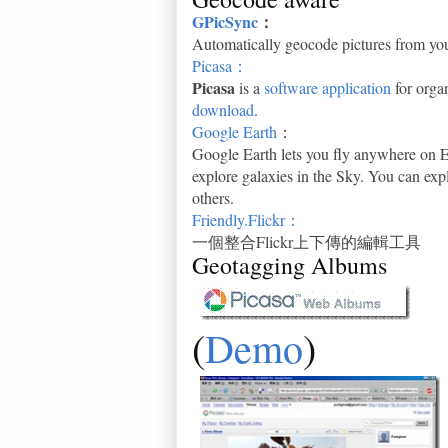
GPicSync
：
Automatically geocode pictures from yo
Picasa：
Picasa
is a
software application
for orga
download
.
Google Earth
：
Google Earth lets you fly anywhere on Ea
explore galaxies in the Sky. You can exp
others.
Friendly.Flickr：
一個整合Flickr上下傳的編輯工具
Geotagging Albums
(
Demo
)