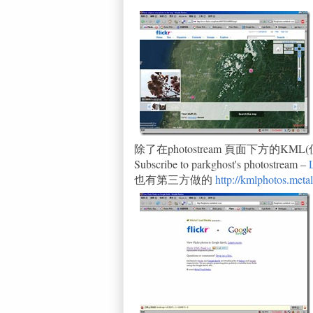
除了在photostream 頁面下方的KML
Subscribe to parkghost's photostream –
也有第三方做的
http://kmlphotos.meta