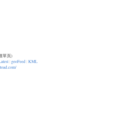
(僅單頁)
Latest
|
geoFeed
|
KML
ltoad.com/