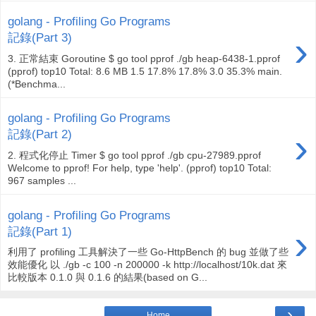
golang - Profiling Go Programs
›
記錄(Part 3)
3. 正常結束 Goroutine $ go tool pprof ./gb heap-6438-1.pprof
(pprof) top10 Total: 8.6 MB 1.5 17.8% 17.8% 3.0 35.3% main.
(*Benchma...
golang - Profiling Go Programs
›
記錄(Part 2)
2. 程式化停止 Timer $ go tool pprof ./gb cpu-27989.pprof
Welcome to pprof! For help, type 'help'. (pprof) top10 Total:
967 samples ...
golang - Profiling Go Programs
›
記錄(Part 1)
利用了 profiling 工具解決了一些 Go-HttpBench 的 bug 並做了些
效能優化 以 ./gb -c 100 -n 200000 -k http://localhost/10k.dat 來
比較版本 0.1.0 與 0.1.6 的結果(based on G...
›
Home