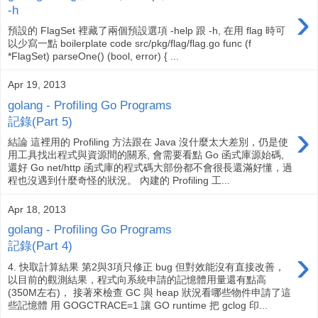
›
-h
預設的 FlagSet 裡藏了兩個預設選項 -help 跟 -h, 在用 flag 時可
以少寫一點 boilerplate code src/pkg/flag/flag.go func (f
*FlagSet) parseOne() (bool, error) { ...
Apr 19, 2013
golang - Profiling Go Programs
記錄(Part 5)
›
結論 這裡用的 Profiling 方法跟在 Java 沒什麼太大差別，仍是使
用工具找出程式與資源間的關系, 會需要看點 Go 函式庫源始碼,
還好 Go net/http 函式庫的程式碼大部份都不會很長還滿好懂，過
程也沒遇到什麼奇怪的狀況。 內建的 Profiling 工...
Apr 18, 2013
golang - Profiling Go Programs
記錄(Part 4)
›
4. 快取計算結果 第2與3項只修正 bug 但對效能沒有直接改善，
以目前的觀測結果，程式向系統申請的記憶體用量還有點高
(350M左右)， 接著來檢查 GC 與 heap 狀況看哪些物件申請了這
些記憶體 用 GOGCTRACE=1 讓 GO runtime 把 gclog 印...