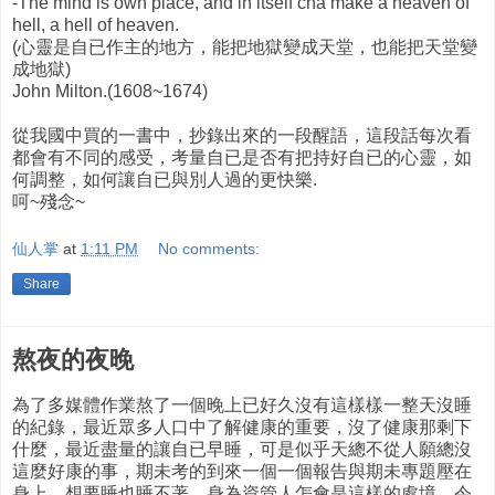
-The mind is own place, and in itself cna make a heaven of
hell, a hell of heaven.
(心靈是自已作主的地方，能把地獄變成天堂，也能把天堂變
成地獄)
John Milton.(1608~1674)
從我國中買的一書中，抄錄出來的一段醒語，這段話每次看
都會有不同的感受，考量自已是否有把持好自已的心靈，如
何調整，如何讓自已與別人過的更快樂.
呵~殘念~
仙人掌
at
1:11 PM
No comments:
Share
熬夜的夜晚
為了多媒體作業熬了一個晚上已好久沒有這樣樣一整天沒睡
的紀錄，最近眾多人口中了解健康的重要，沒了健康那剩下
什麼，最近盡量的讓自已早睡，可是似乎天總不從人願總沒
這麼好康的事，期未考的到來一個一個報告與期未專題壓在
身上，想要睡也睡不著，身為資管人怎會是這樣的處境，令