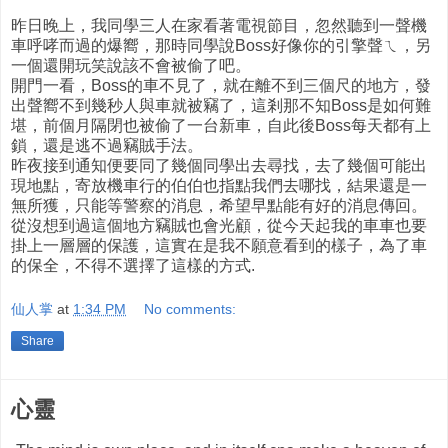
昨日晚上，我同學三人在家看著電視節目，忽然聽到一聲機
車呼哮而過的爆嚮，那時同學說Boss好像你的引擎聲ㄟ，另
一個還開玩笑說該不會被偷了吧。
開門一看，Boss的車不見了，就在離不到三個尺的地方，發
出聲嚮不到幾秒人與車就被竊了，這剎那不知Boss是如何難
堪，前個月隔閉也被偷了一台新車，自此後Boss每天都有上
鎖，還是逃不過竊賊手法。
昨夜接到通知便要同了幾個同學出去尋找，去了幾個可能出
現地點，寄放機車行的伯伯也指點我們去哪找，結果還是一
無所獲，只能等警察的消息，希望早點能有好的消息傳回。
從沒想到過這個地方竊賊也會光顧，從今天起我的車車也要
掛上一層層的保護，這實在是我不願意看到的樣子，為了車
的保全，不得不選擇了這樣的方式.
仙人掌
at
1:34 PM
No comments:
Share
心靈