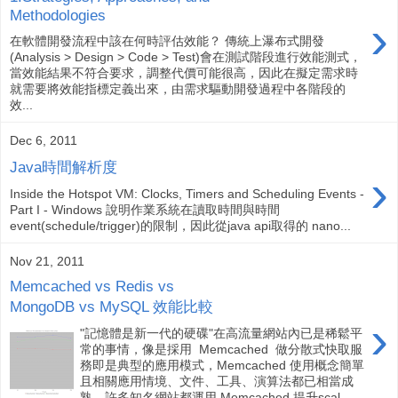
Methodologies
›
在軟體開發流程中該在何時評估效能？ 傳統上瀑布式開發
(Analysis > Design > Code > Test)會在測試階段進行效能測式，
當效能結果不符合要求，調整代價可能很高，因此在擬定需求時
就需要將效能指標定義出來，由需求驅動開發過程中各階段的
效...
Dec 6, 2011
Java時間解析度
›
Inside the Hotspot VM: Clocks, Timers and Scheduling Events -
Part I - Windows 說明作業系統在讀取時間與時間
event(schedule/trigger)的限制，因此從java api取得的 nano...
Nov 21, 2011
Memcached vs Redis vs
MongoDB vs MySQL 效能比較
›
"記憶體是新一代的硬碟"在高流量網站內已是稀鬆平
常的事情，像是採用 Memcached 做分散式快取服
務即是典型的應用模式，Memcached 使用概念簡單
且相關應用情境、文件、工具、演算法都已相當成
熟，許多知名網站都運用 Memcached 提升scal...