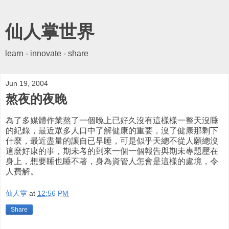
仙人掌世界
learn - innovate - share
Jun 19, 2004
熬夜的夜晚
為了多媒體作業熬了一個晚上已好久沒有這樣樣一整天沒睡
的紀錄，最近眾多人口中了解健康的重要，沒了健康那剩下
什麼，最近盡量的讓自已早睡，可是似乎天總不從人願總沒
這麼好康的事，期未考的到來一個一個報告與期未專題壓在
身上，想要睡也睡不著，身為資管人怎會是這樣的處境，令
人費解。
仙人掌
at
12:56 PM
Share