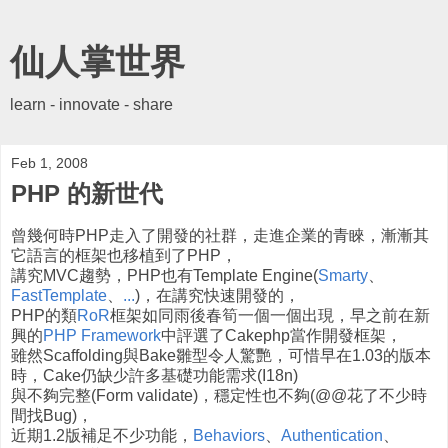
仙人掌世界
learn - innovate - share
Feb 1, 2008
PHP 的新世代
曾幾何時PHP走入了開發的社群，走進企業的青睞，漸漸其
它語言的框架也移植到了PHP，
講究MVC趨勢，PHP也有Template Engine(
Smarty
、
FastTemplate
、
...
)，在講究快速開發的，
PHP的類
RoR
框架如同雨後春筍一個一個出現，早之前在新
興的
PHP Framework
中評選了Cakephp當作開發框架，
雖然Scaffolding與Bake雛型令人驚艷，可惜早在1.03的版本
時，Cake仍缺少許多基礎功能需求(I18n)
與不夠完整(Form validate)，穩定性也不夠(@@花了不少時
間找Bug)，
近期1.2版補足不少功能，
Behaviors
、
Authentication
、