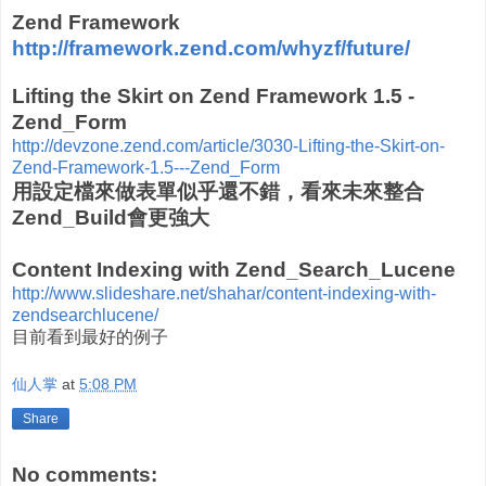
Zend Framework
http://framework.zend.com/whyzf/future/
Lifting the Skirt on Zend Framework 1.5 -
Zend_Form
http://devzone.zend.com/article/3030-Lifting-the-Skirt-on-
Zend-Framework-1.5---Zend_Form
用設定檔來做表單似乎還不錯，看來未來整合
Zend_Build會更強大
Content Indexing with Zend_Search_Lucene
http://www.slideshare.net/shahar/content-indexing-with-
zendsearchlucene/
目前看到最好的例子
仙人掌
at
5:08 PM
Share
No comments: