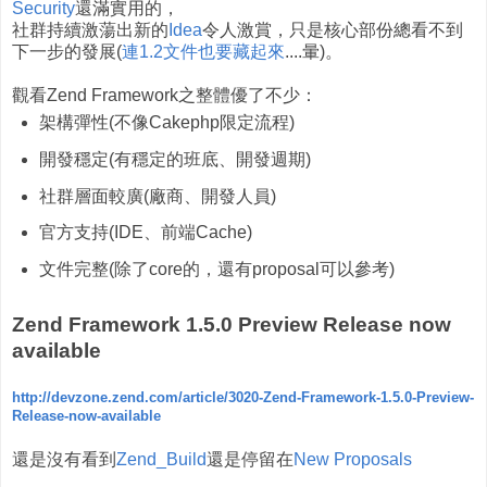
Security
還滿實用的，
社群持續激蕩出新的
Idea
令人激賞，只是核心部份總看不到
下一步的發展(
連1.2文件也要藏起來
....暈)。
觀看Zend Framework之整體優了不少：
架構彈性(不像Cakephp限定流程)
開發穩定(有穩定的班底、開發週期)
社群層面較廣(廠商、開發人員)
官方支持(IDE、前端Cache)
文件完整(除了core的，還有proposal可以參考)
Zend Framework 1.5.0 Preview Release now
available
http://devzone.zend.com/article/3020-Zend-Framework-1.5.0-Preview-
Release-now-available
還是沒有看到
Zend_Build
還是停留在
New Proposals