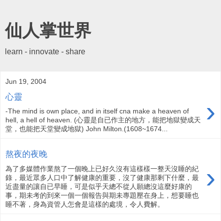
仙人掌世界
learn - innovate - share
Jun 19, 2004
心靈
›
-The mind is own place, and in itself cna make a heaven of
hell, a hell of heaven. (心靈是自已作主的地方，能把地獄變成天
堂，也能把天堂變成地獄) John Milton.(1608~1674...
熬夜的夜晚
›
為了多媒體作業熬了一個晚上已好久沒有這樣樣一整天沒睡的紀
錄，最近眾多人口中了解健康的重要，沒了健康那剩下什麼，最
近盡量的讓自已早睡，可是似乎天總不從人願總沒這麼好康的
事，期未考的到來一個一個報告與期未專題壓在身上，想要睡也
睡不著，身為資管人怎會是這樣的處境，令人費解。