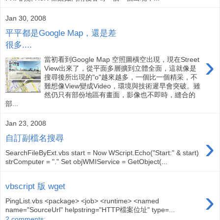
Jan 30, 2008
平平都是Google Map，還是差
很多....
›
當初看到Google Map 空照圖橫空出現，現在Street
View出來了，從平面多層擴到立體全面，這就像是
搜尋後所出現的"o"越來越多，一個比一個精采，不
難想像View變成Video，環境與技術遲早會突破。雖
然仍只有部份地區有畫面，影像也不即時，縫合的
部...
Jan 23, 2008
›
自訂副檔名搜尋
SearchFileByExt.vbs start = Now WScript.Echo("Start:" & start)
strComputer = "." Set objWMIService = GetObject(...
vbscript 版 wget
›
PingList.vbs <package> <job> <runtime> <named
name="SourceUrl" helpstring="HTTP檔案位址" type=...
2 comments: