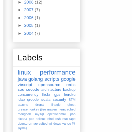
►
2008
(12)
►
2007
(7)
►
2006
(1)
►
2005
(1)
►
2004
(7)
Labels
linux
performance
java
golang
scripts
google
vbscript
opensource
redis
sourcecode
architecture
backup
concurrency
flickr
gps
heroku
ldap
qrcode
scala
security
STM
apache
drupal
finagle
ghost
greasemonkey
j2ee
maven
memcached
mongodb
mysql
openwebmail
php
picasa
pxe
selinux
shell
ssh
sso
tape
ubuntu
urmap
vsftpd
windows
yahoo
無
病呻吟