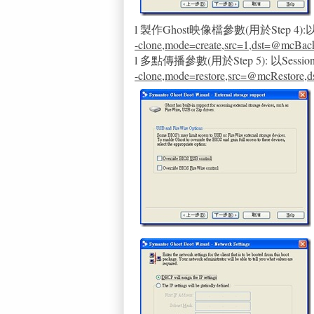
l 製作Ghost映像檔參數(用於Step 4):以Se
-clone,mode=create,src=1,dst=@mcBack
l 多點傳播參數(用於Step 5): 以Session 
-clone,mode=restore,src=@mcRestore,ds