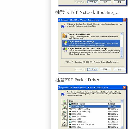
挑選TCP/IP Network Boot Image
挑選PXE Packet Driver