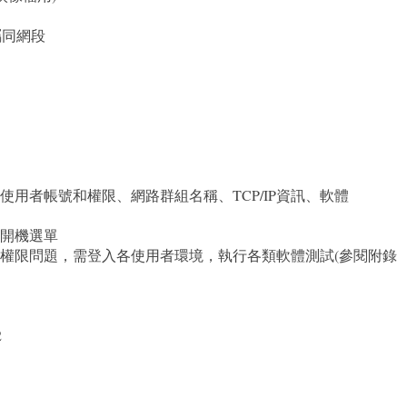
路，屬同網段
用者帳號和權限、網路群組名稱、TCP/IP資訊、軟體
開機選單
權限問題，需登入各使用者環境，執行各類軟體測試(參閱附錄
2