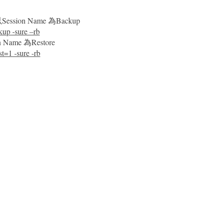
ssion Name 為Backup
up -sure –rb
Name 為Restore
t=1 -sure -rb