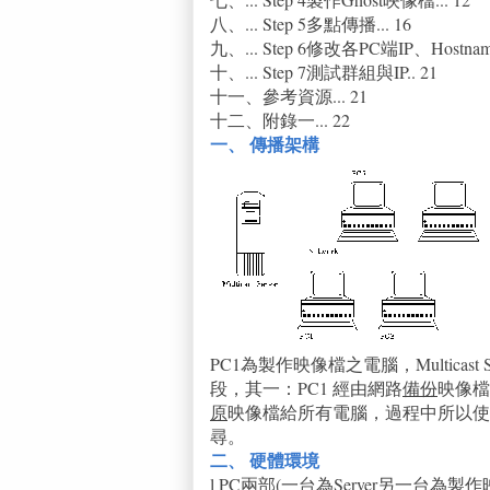
八、... Step 5多點傳播... 16
九、... Step 6修改各PC端IP、Hostnam
十、... Step 7測試群組與IP.. 21
十一、參考資源... 21
十二、附錄一... 22
一、
傳播架構
PC1為製作映像檔之電腦，Multica
段，其一：PC1 經由網路
備份
映像檔至M
原
映像檔給所有電腦，過程中所以使用的
尋。
二、
硬體環境
l PC兩部(一台為Server另一台為製